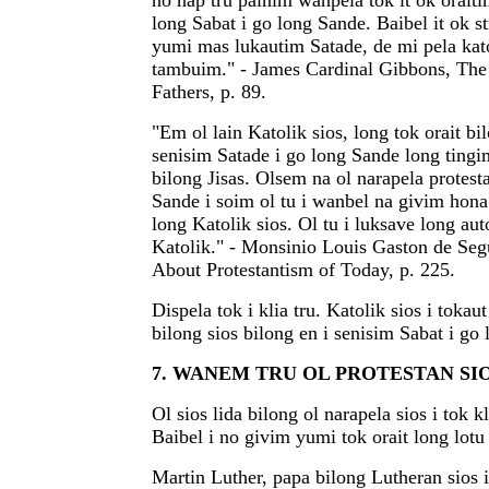
no nap tru painim wanpela tok it ok oraiti
long Sabat i go long Sande. Baibel it ok s
yumi mas lukautim Satade, de mi pela kato
tambuim." - James Cardinal Gibbons, The
Fathers, p. 89.
"Em ol lain Katolik sios, long tok orait bil
senisim Satade i go long Sande long tingi
bilong Jisas. Olsem na ol narapela protesta
Sande i soim ol tu i wanbel na givim hona
long Katolik sios. Ol tu i luksave long auto
Katolik." - Monsinio Louis Gaston de Segu
About Protestantism of Today, p. 225.
Dispela tok i klia tru. Katolik sios i toka
bilong sios bilong en i senisim Sabat i go
7. WANEM TRU OL PROTESTAN SIO
Ol sios lida bilong ol narapela sios i tok k
Baibel i no givim yumi tok orait long lotu
Martin Luther, papa bilong Lutheran sios i