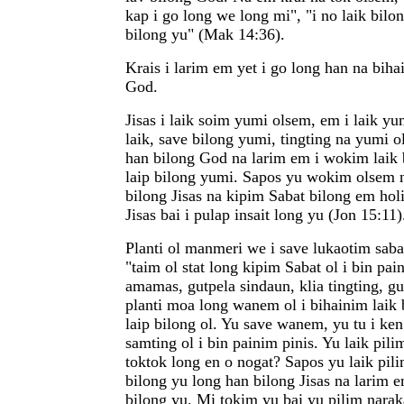
kap i go long we long mi", "i no laik bilon
bilong yu" (Mak 14:36).
Krais i larim em yet i go long han na biha
God.
Jisas i laik soim yumi olsem, em i laik yu
laik, save bilong yumi, tingting na yumi o
han bilong God na larim em i wokim laik 
laip bilong yumi. Sapos yu wokim olsem n
bilong Jisas na kipim Sabat bilong em ho
Jisas bai i pulap insait long yu (Jon 15:11)
Planti ol manmeri we i save lukaotim sabat
"taim ol stat long kipim Sabat ol i bin pa
amamas, gutpela sindaun, klia tingting, gu
planti moa long wanem ol i bihainim laik 
laip bilong ol. Yu save wanem, yu tu i ke
samting ol i bin painim pinis. Yu laik pil
toktok long en o nogat? Sapos yu laik pili
bilong yu long han bilong Jisas na larim e
bilong yu. Mi tokim yu bai yu pilim nar