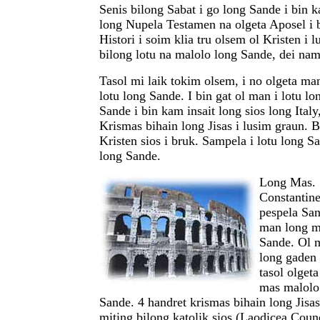
Senis bilong Sabat i go long Sande i bin 
long Nupela Testamen na olgeta Aposel i b
Histori i soim klia tru olsem ol Kristen i l
bilong lotu na malolo long Sande, dei na
Tasol mi laik tokim olsem, i no olgeta ma
lotu long Sande. I bin gat ol man i lotu lo
Sande i bin kam insait long sios long Italy
Krismas bihain long Jisas i lusim graun. B
Kristen sios i bruk. Sampela i lotu long S
long Sande.
Long Mas. 
Constantin
pespela San
man long m
Sande. Ol 
long gaden 
tasol olgeta 
mas malolo 
Sande. 4 handret krismas bihain long Jisa
miting bilong katolik sios (Laodicea Counci