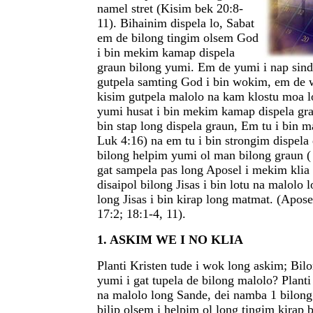
namel stret (Kisim bek 20:8-
11). Bihainim dispela lo, Sabat
em de bilong tingim olsem God
i bin mekim kamap dispela
graun bilong yumi. Em de yumi i nap sind
gutpela samting God i bin wokim, em de 
kisim gutpela malolo na kam klostu moa 
yumi husat i bin mekim kamap dispela gra
bin stap long dispela graun, Em tu i bin m
Luk 4:16) na em tu i bin strongim dispela
bilong helpim yumi ol man bilong graun (
gat sampela pas long Aposel i mekim klia 
disaipol bilong Jisas i bin lotu na malolo 
long Jisas i bin kirap long matmat. (Apose
17:2; 18:1-4, 11).
1. ASKIM WE I NO KLIA
Planti Kristen tude i wok long askim; Bi
yumi i gat tupela de bilong malolo? Planti 
na malolo long Sande, dei namba 1 bilong
bilip olsem i helpim ol long tingim kirap b