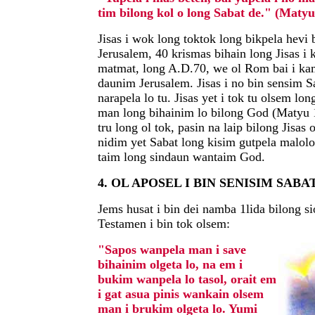
tim bilong kol o long Sabat de." (Matyu
Jisas i wok long toktok long bikpela hevi 
Jerusalem, 40 krismas bihain long Jisas i 
matmat, long A.D.70, we ol Rom bai i ka
daunim Jerusalem. Jisas i no bin sensim Sa
narapela lo tu. Jisas yet i tok tu olsem l
man long bihainim lo bilong God (Matyu 1
tru long ol tok, pasin na laip bilong Jisas
nidim yet Sabat long kisim gutpela malolo 
taim long sindaun wantaim God.
4. OL APOSEL I BIN SENISIM SABA
Jems husat i bin dei namba 1lida bilong si
Testamen i bin tok olsem:
"Sapos wanpela man i save
bihainim olgeta lo, na em i
bukim wanpela lo tasol, orait em
i gat asua pinis wankain olsem
man i brukim olgeta lo. Yumi