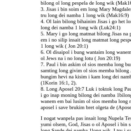
bilong ol long pespela de long wik (Mak16
3. Jisas i bin soim em long Mary Magdal
tru long dei namba 1 long wik (Mak16:9)
4. Ol lain bilong bihainim Jisas i go het l
long dei namba 1 long wik (Luk24:1)
5. Mary i go long matmat bilong Jisas na
em i no silip insait long matmat long pes
1 long wik ( Jon 20:1)
6. Ol disaipol i bung wantaim long wanem 
ol Jews na i no long lotu ( Jon 20:19)
7. Paul i bin askim ol sios memba long bu
samting long givim ol sios memba bilong 
bungim hevi na kisim i kam long dei nam
(1Korin 16:1, 2).
8. Long Aposel 20:7 Luk i toktok long Pau
i go inap moning bilong dei namba 1bilo
wanem em bai lusim ol sios memba long m
aposel i save brukim bret olgeta de (Apose
I nogat wanpela pas insait long Nupela Te
yumi olsem, God, Jisas o ol Aposel i bin s
long Sande dei namba 1long wik. I tru i ga