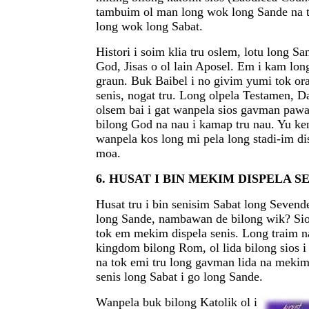
tambuim ol man long wok long Sande na 
long wok long Sabat.
Histori i soim klia tru oslem, lotu long S
God, Jisas o ol lain Aposel. Em i kam lo
graun. Buk Baibel i no givim yumi tok ora
senis, nogat tru. Long olpela Testamen, Da
olsem bai i gat wanpela sios gavman pawa 
bilong God na nau i kamap tru nau. Yu ke
wanpela kos long mi pela long stadi-im di
moa.
6. HUSAT I BIN MEKIM DISPELA S
Husat tru i bin senisim Sabat long Sevend
long Sande, nambawan de bilong wik? Sios
tok em mekim dispela senis. Long traim n
kingdom bilong Rom, ol lida bilong sios i
na tok emi tru long gavman lida na meki
senis long Sabat i go long Sande.
Wanpela buk bilong Katolik ol i