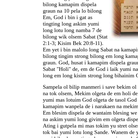
bilong kamapim dispela
graun na 10 pela lo bilong
Em, God i bin i gat as
tingting long askim yumi
long lotu long namba 7 de
bilong wik olsem Sabat (Stat
2:1-3; Kisim Bek 20:8-11).
Em yet i bin malolo long Sabat na kamap
bilong tingim strong bilong em long kama
graun. God, husat i kamapim dispela grau
Sabat "Holi" de, em de God i laik yumi na
long em long kisim strong long bihainim 
Sampela ol bilip manmeri i save bekim ol 
na tok olsem, Mekim olgeta de em holi de
yumi mas lotuim God olgeta de tasol God 
kamapim wanpela de i narakaen na mekim 
Em blesim dispela de wantaim blesing we 
na askim yumi long givim em olgeta dispel
Ating i gutpela mi mas tokim yu stret olse
tok bai yumi lotu long Sande. Wanem de y