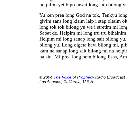
no pilim yet bipo insait long laip bilong y
Yu ken prea long God na tok, Tenkyu long
givim sans long kisim laip i stap oltaim o
long tok tok bilong yu we i stretim mi lon
Sabat de. Helpim mi long tru tru bihainim 
Helpim mi long sanap long sait bilong yu,
bilong yu. Long olgeta hevi bilong mi, plis
kam na sanap long sait bilong mi na help
na sin. Mi prea long nem bilong Jisas, Am
© 2004
The Voice of Prophecy
Radio Broadcast
Los Angeles, California, U.S.A.