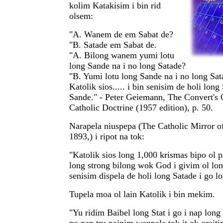
kolim Katakisim i bin rid
olsem:
"A. Wanem de em Sabat de?
"B. Satade em Sabat de.
"A. Bilong wanem yumi lotu
long Sande na i no long Satade?
"B. Yumi lotu long Sande na i no long Sat
Katolik sios..... i bin senisim de holi long
Sande." - Peter Geiemann, The Convert's 
Catholic Doctrine (1957 edition), p. 50.
Narapela niuspepa (The Catholic Mirror o
1893,) i ripot na tok:
"Katolik sios long 1,000 krismas bipo ol p
long strong bilong wok God i givim ol lo
senisim dispela de holi long Satade i go l
Tupela moa ol lain Katolik i bin mekim.
"Yu ridim Baibel long Stat i go i nap long