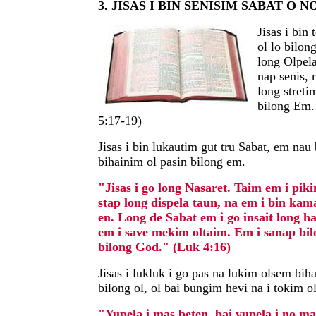
3. JISAS I BIN SENISIM SABAT O 
Jisas i bin 
ol lo bilong
long Olpel
nap senis, 
long streti
bilong Em.
5:17-19)
Jisas i bin lukautim gut tru Sabat, em na
bihainim ol pasin bilong em.
"Jisas i go long Nasaret. Taim em i pikin
stap long dispela taun, na em i bin kam
en. Long de Sabat em i go insait long ha
em i save mekim oltaim. Em i sanap bil
bilong God." (Luk 4:16)
Jisas i lukluk i go pas na lukim olsem biha
bilong ol, ol bai bungim hevi na i tokim o
"Yupela i mas beten, bai yupela i no m