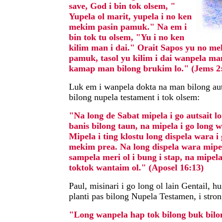
save, God i bin tok olsem, "
Yupela ol marit, yupela i no ken
mekim pasin pamuk." Na em i
bin tok tu olsem, "Yu i no ken
kilim man i dai." Orait Sapos yu no me
pamuk, tasol yu kilim i dai wanpela man
kamap man bilong brukim lo." (Jems 2:
Luk em i wanpela dokta na man bilong aut
bilong nupela testament i tok olsem:
"Na long de Sabat mipela i go autsait l
banis bilong taun, na mipela i go long 
Mipela i ting klostu long dispela wara i 
mekim prea. Na long dispela wara mipe
sampela meri ol i bung i stap, na mipela
toktok wantaim ol." (Aposel 16:13)
Paul, misinari i go long ol lain Gentail, hu
planti pas bilong Nupela Testamen, i stro
"Long wanpela hap tok bilong buk bilo