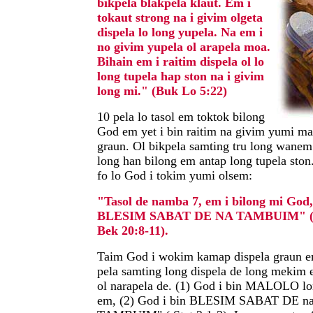
bikpela blakpela klaut. Em i
tokaut strong na i givim olgeta
dispela lo long yupela. Na em i
no givim yupela ol arapela moa.
Bihain em i raitim dispela ol lo
long tupela hap ston na i givim
long mi." (Buk Lo 5:22)
10 pela lo tasol em toktok bilong
God em yet i bin raitim na givim yumi m
graun. Ol bikpela samting tru long wanem 
long han bilong em antap long tupela sto
fo lo God i tokim yumi olsem:
"Tasol de namba 7, em i bilong mi Go
BLESIM SABAT DE NA TAMBUIM" (R
Bek 20:8-11).
Taim God i wokim kamap dispela graun e
pela samting long dispela de long mekim
ol narapela de. (1) God i bin MALOLO l
em, (2) God i bin BLESIM SABAT DE na