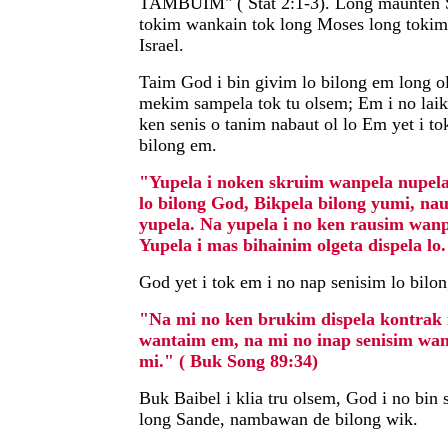
TAMBUIM" ( Stat 2:1-3). Long maunten S
tokim wankain tok long Moses long tokim 
Israel.
Taim God i bin givim lo bilong em long ol
mekim sampela tok tu olsem; Em i no lai
ken senis o tanim nabaut ol lo Em yet i t
bilong em.
"Yupela i noken skruim wanpela nupela 
lo bilong God, Bikpela bilong yumi, na
yupela. Na yupela i no ken rausim wanp
Yupela i mas bihainim olgeta dispela lo
God yet i tok em i no nap senisim lo bilo
"Na mi no ken brukim dispela kontrak
wantaim em, na mi no inap senisim wan
mi." ( Buk Song 89:34)
Buk Baibel i klia tru olsem, God i no bin 
long Sande, nambawan de bilong wik.