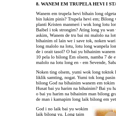
8. WANEM EM TRUPELA HEVI I ST
Wanem em trupela hevi bihain long olgeta
bin lukim pinis? Trupela hevi em; Bilong
planti Kristen manmeri i wok long lotu l
Baibel i tok strongim? Ating long yu wan
askim, Wanem de tru bai mi malolo na lot
bihainim ol lain we i save tok, noken wa
long malolo na lotu, lotu long wanpela lon
de i orait tasol? O bai yu bihainim wanem
10 pela lo bilong Em olsem, namba 7 de 
malolo na lotu long en - em Sevende, Sab
Noken ting olsem, yumi wok long toktok 
liklik samting, nogat. Yumi tok long pasin
bilong God na bihainim wanem em tokim 
Husat bai yu harim na bihainim? Bai yu h
o bai yu harim na bihainim man bilong gr
de man i kamapim long laik bilong em ye
God i no laik bai yu wokim
laik bilong yu. Long taim