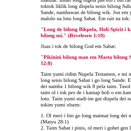
matmat. Insait long olgeta pas em i bin ra
toktok liklik long dispela senis bilong Sab
Sande, nambawan de bilong wik. Jon em ye
malolo na lotu long Sabat. Em rait na tok:
"Long de bilong Bikpela, Holi Spirit i 
bilong mi." (Revelesen 1:10)
Jisas i tok de bilong God em Sabat:
"Pikinini bilong man em Masta bilong 
12:8)
Taim yumi ridim Nupela Testamen, e mi no
long senis bilong Sabat i go long Sande. 
dei namba 1 bilong wik 8 pela taim. Tasol
taim ol i tok pes de i kamap holi o em ka
lotu. Taim yumi stadi-im gut dispela dei 
tokim yumi olsem:
1. Ol meri i bin go long matmat long dei
(Matyu 28:1)
2. Taim Sabat i pinis, ol meri i gohet ge