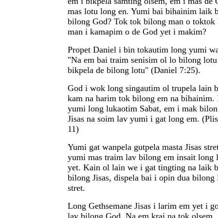
em i bikpela samting olsem, em i mas de 
mas lotu long en. Yumi bai bihainim laik 
bilong God? Tok tok bilong man o toktok
man i kamapim o de God yet i makim?
Propet Daniel i bin tokautim long yumi wa
"Na em bai traim senisim ol lo bilong lotu
bikpela de bilong lotu" (Daniel 7:25).
God i wok long singautim ol trupela lain 
kam na harim tok bilong em na bihainim.
yumi long lukaotim Sabat, em i mak bilo
Jisas na soim lav yumi i gat long em. (Pli
11)
Yumi gat wanpela gutpela masta Jisas stret,
yumi mas traim lav bilong em insait long 
yet. Kain ol lain we i gat tingting na laik 
bilong Jisas, dispela bai i opin dua bilong 
stret.
Long Gethsemane Jisas i larim em yet i g
lav bilong God. Na em krai na tok olsem,