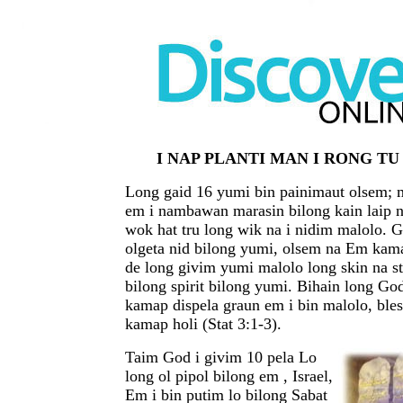
I NAP PLANTI MAN I RONG TU
Long gaid 16 yumi bin painimaut olsem; 
em i nambawan marasin bilong kain laip 
wok hat tru long wik na i nidim malolo. G
olgeta nid bilong yumi, olsem na Em kam
de long givim yumi malolo long skin na s
bilong spirit bilong yumi. Bihain long Go
kamap dispela graun em i bin malolo, bl
kamap holi (Stat 3:1-3).
Taim God i givim 10 pela Lo
long ol pipol bilong em , Israel,
Em i bin putim lo bilong Sabat