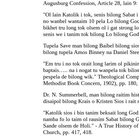
Augusburg Confession, Article 28, lain 9:
"Ol lain Katolik i tok, senis bilong Sabat 
no wanbel wantaim 10 pela Lo bilong God..
bikhet tru long tok olsem ol i gat strong 
senis we i tanim tok bilong Lo bilong God
Tupela Save man bilong Baibel bilong si
bilong tupela Amos Binney na Daniel Steel
"Em tru i no tok orait long larim ol pikini
baptais….. na i nogat tu wanpela tok bilo
pespela de bilong wik." Theological Com
Methodist Book Concern, 1902), pp. 180,
Dr. N. Summerbell, man bilong raitim hist
disaipol bilong Krais o Kristen Sios i rait 
"Katolik sios i bin tanim beksait long G
namba fo lo taim ol rausim Sabat bilong
Sande olsem de Holi." - A True History of
Church, pp. 417, 418.