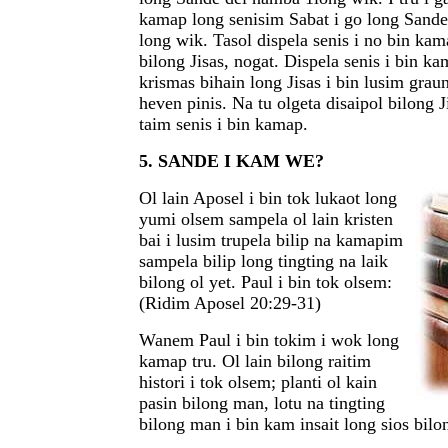
kamap long senisim Sabat i go long Sand
long wik. Tasol dispela senis i no bin ka
bilong Jisas, nogat. Dispela senis i bin ka
krismas bihain long Jisas i bin lusim grau
heven pinis. Na tu olgeta disaipol bilong Ji
taim senis i bin kamap.
5. SANDE I KAM WE?
Ol lain Aposel i bin tok lukaot long
yumi olsem sampela ol lain kristen
bai i lusim trupela bilip na kamapim
sampela bilip long tingting na laik
bilong ol yet. Paul i bin tok olsem:
(Ridim Aposel 20:29-31)
Wanem Paul i bin tokim i wok long
kamap tru. Ol lain bilong raitim
histori i tok olsem; planti ol kain
pasin bilong man, lotu na tingting
bilong man i bin kam insait long sios bil