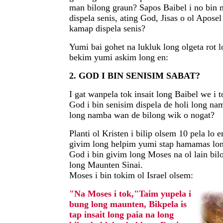
man bilong graun? Sapos Baibel i no bi
dispela senis, ating God, Jisas o ol Apose
kamap dispela senis?
Yumi bai gohet na lukluk long olgeta rot 
bekim yumi askim long en:
2. GOD I BIN SENISIM SABAT?
I gat wanpela tok insait long Baibel we i
God i bin senisim dispela de holi long na
long namba wan de bilong wik o nogat?
Planti ol Kristen i bilip olsem 10 pela lo 
givim long helpim yumi stap hamamas lon
God i bin givim long Moses na ol lain bilo
long Maunten Sinai.
Moses i bin tokim ol Israel olsem:
"Na Moses i tok,"Taim yupela i
bung long maunten, Bikpela is
tap insait long paia na long