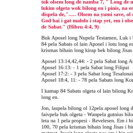
tok olsem long de namba 7, " Long de 
lukim olgeta wok bilong en i pinis, na e
dispela de,"..... Olsem na yumi save, o
God bai i gat malolo i stap yet, em i ol
de Sabat." (Hibru 4:4, 9)
Buk Aposel long Nupela Testamen, Luk i 
84 pela Sabats ol lain Aposel i lotu long e
krismas bihain long kirap bek bilong Jisa
Aposel 13:14,42,44: - 2 pela Sabat long A
Aposel 16:13: - 1 pela Sabat long Filipai
Aposel 17:2: - 3 pela Sabat long Tesalona
Aposel 18:4, 11: - 78 pela Sabats long Ko
I kamap 84 Sabats olgeta ol lain bilong K
long en.
Jon, laspela bilong ol 12pela aposel long da
faivpela buk olgeta - Wanpela gutnius bilo
leta na 1 pela propesi - Revelesen. Em i b
100, 70 pela krismas bihain long Jisas i b