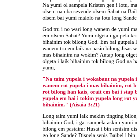
Na yumi ol sampela Kristen gen i lotu, ma
olsem namba sevende olsem Sabat na Baib
olsem bai yumi malolo na lotu long Sande
God tru i no wari long wanem de yumi mal
em olsem Sabat? Yumi olgeta i gutpela kri
bihainim tok bilong God. Em bai gutpela
wanem tru em laik na pasin bilong Jisas 
mas bihainim na wokim? Antap long olget
olgeta i laik bihainim tok bilong God na 
yumi,
"Na taim yupela i wokabaut na yupela i
wanem rot yupela i mas bihainim, rot b
rot bilong han kais, orait em bai i stap 
yupela em bai i tokim yupela long rot y
bihainim." (Aisaia 3:21)
Long taim yumi laik mekim tingting bilo
bihainim God, i gat sampela askim yumi 
bilong em pastaim: Husat i bin senisim dis
go long Sande? Dispela senis Baibel i b